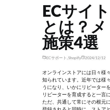
ECサイ
とは？メ
施策4選
ECサポート, Shopify
2024/12/12
オンラインストアには日々様
知られています。近年では様々
うになり、いかにリピーター
リピーターを育成すると一言
ただ、共通して常にその根元
登録されると同時に、ストア