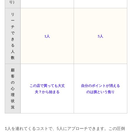
り）
リ
ー
チ
で
1人
5人
き
る
人
数
顧
客
の
この店で買っても大丈
‍自分のポイントが消える
心
夫？から始まる
のは損という焦り
理
状
況
1人を連れてくるコストで、5人にアプローチできます。この圧倒