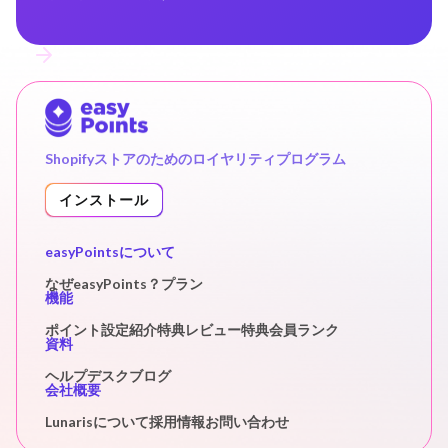
Shopifyストアのためのロイヤリティプログラム
インストール
easyPointsについて
なぜeasyPoints？
プラン
機能
ポイント設定
紹介特典
レビュー特典
会員ランク
資料
ヘルプデスク
ブログ
会社概要
Lunarisについて
採用情報
お問い合わせ