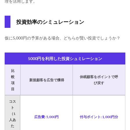
理を活用します。
投資効率のシミュレーション
仮に5,000円の予算がある場合、どちらが賢い投資でしょうか？
5000円を利用した投資シュミレーション
比
較
休眠顧客をポイントで呼
新規顧客を広告で獲得
項
び戻す
目
コス
ト
（1
広告費: 5,000円
‍付与ポイント: 1,000円分
人あ
た