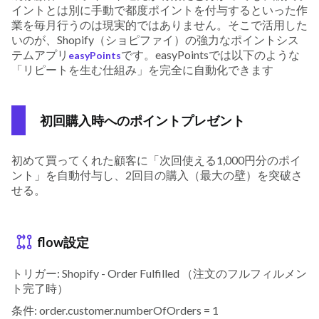
イントとは別に手動で都度ポイントを付与するといった作
業を毎月行うのは現実的ではありません。そこで活用した
いのが、Shopify（ショピファイ）の強力なポイントシス
テムアプリ
です。easyPointsでは以下のような
easyPoints
「リピートを生む仕組み」を完全に自動化できます
初回購入時へのポイントプレゼント
初めて買ってくれた顧客に「次回使える1,000円分のポイ
ント」を自動付与し、2回目の購入（最大の壁）を突破さ
せる。
flow設定
トリガー: Shopify - Order Fulfilled （注文のフルフィルメン
ト完了時）
条件: order.customer.numberOfOrders = 1