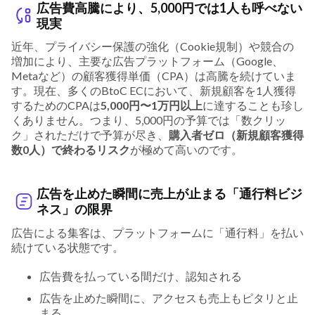
広告費高騰により、5,000円では1人も呼べない
現実
近年、プライバシー保護の強化（Cookie規制）や競合の
増加により、主要な広告プラットフォーム（Google、
Metaなど）の顧客獲得単価（CPA）は高騰を続けていま
す。現在、多くのBtoC ECにおいて、新規顧客を1人獲得
するためのCPAは
5,000円〜1万円以上
に達することも珍し
くありません。つまり、5,000円の予算では「数クリッ
ク」されただけで予算が尽き、
購入者ゼロ（新規顧客獲得
数0人）で終わるリスク
が極めて高いのです。
広告を止めた瞬間に売上が止まる「通行料ビジ
ネス」の限界
広告による集客は、プラットフォームに「通行料」を払い
続けている状態です。
広告費を払っている間だけ、認知される
広告を止めた瞬間に、アクセスも売上もピタリと止
まる