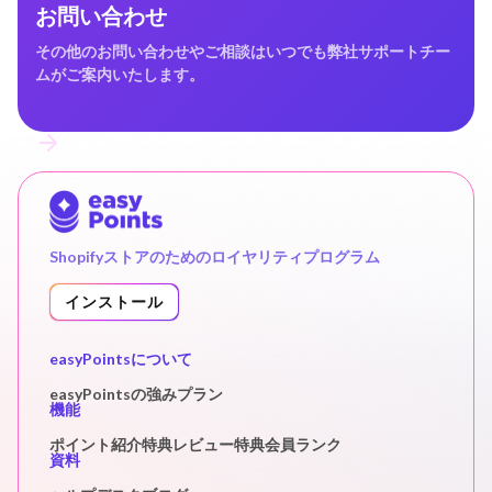
お問い合わせ
その他のお問い合わせやご相談はいつでも弊社サポートチー
ムがご案内いたします。
Shopifyストアのためのロイヤリティプログラム
インストール
easyPointsについて
easyPointsの強み
プラン
機能
ポイント
紹介特典
レビュー特典
会員ランク
資料