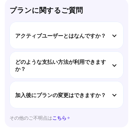
プランに関するご質問
アクティブユーザーとはなんですか？
1ポイント以上保有中で、有効期限に設定された期間内
でお誕生日以外の特典や注文による獲得などのアクシ
どのような支払い方法が利用できます
ョンがあったお客様です。
か？
Visa、MasterCard、American Expressなどの主要クレ
ジットカードやPayPalがご利用いただけます。大規模
なお支払いの際にはご希望に応じて口座振込での対応
加入後にプランの変更はできますか？
も可能です。
プランはいつでもアップグレード、ダウングレードが
その他のご不明点は
可能です。変更後はShopifyとeasyPointsの規約に基づ
こちら
き料金が変更されます。