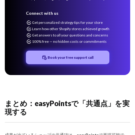
Connect with us
Get personalized strategy tips for your store
Learn how other Shopify stores achieved growth
Get answers to all your questions and concerns
100% free — no hidden costs or commitments
Book your free support call
まとめ：easyPointsで「共通点」を実
現する
成果が出ているショップの共通項は、
easyPoints
で再現可能で