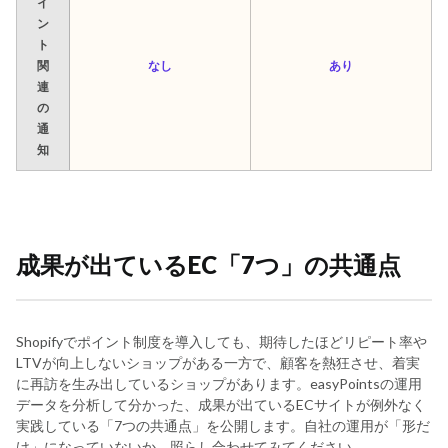
イ
ン
ト
関
なし
あり
連
の
通
知
成果が出ているEC「7つ」の共通点
Shopifyでポイント制度を導入しても、期待したほどリピート率や
LTVが向上しないショップがある一方で、顧客を熱狂させ、着実
に再訪を生み出しているショップがあります。easyPointsの運用
データを分析して分かった、成果が出ているECサイトが例外なく
実践している「7つの共通点」を公開します。自社の運用が「形だ
け」になっていないか、照らし合わせてみてください。