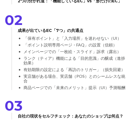
2つの分かれ道：「機能しているEC」vs「形だけのEC」
02
成果が出ているEC「7つ」の共通点
「保有ポイント」と「入力場所」を迷わせない（UI）
「ポイント説明専用ページ・FAQ」の設置（信頼）
メインページでの「一枚絵・スライド」訴求（露出）
ランク（ティア）機能による「目的意識」の醸成（進捗
効果）
有効期限の設定による「再訪のトリガー」（損失回避）
実店舗がある場合、実店舗（POS）とのシームレスな統
合
商品ページでの「未来のメリット」提示（UI）予測報酬
03
自社の現状をセルフチェック：あなたのショップは何点？