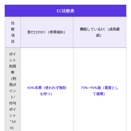
EC比較表
比
較
機能しているEC（成長継
形だけのEC（停滞傾向）
項
続）
目
ポイ
ント
利用
率
（利
用ポ
40%未満（使われず無効
70%~90%超（通貨とし
イン
を待つ）
て循環）
ト/
付与
ポイ
ント
*10
0）