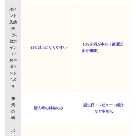
ポイ
ント
失効
率
（失
効ポ
10%未満が中心（循環設
イン
15%以上になりやすい
計が機能）
ト/
付与
ポイ
ント
*10
0）
施
策
誕生日・レビュー・紹介
購入時の付与のみ
の
など多角化
幅
ポ