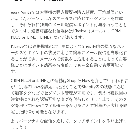
easyPointsではお客様の購入履歴や購入頻度、平均単価といっ
たようなパーソナルなステータスに応じてセグメントを作成
し、それぞれに独自のメール配信やポイント付与を行うことも
できます。連携可能な配信媒体はKlaviyo（メール）、CRM
PLUS on LINE（LINE）などがあります。
Klaviyoでは連携機能のご活用によってShopify内の様々なステ
ータスやポイントの状況に応じて簡単にメール配信を自動化す
ることができ、メール内で変数をご活用することによってお客
様ごとのポイント残高やお名前までもを全自動で表示可能で
す。
CRM PLUS on LINEとの連携はShopify Flowを介して行われます
が、別途のFlowを設定いただくことでShopify内の状態に応じ
て顧客タグなどでセグメント管理が可能です。例えば複数回の
注文後にそれを認識可能なタグを付与したりした上で、そのタ
グを用いてFlowにフィルターをかけることで対象のお客様を限
定した配信が可能となります。
よりパーソナルな配信を通して、タッチポイントを作り上げま
しょう！