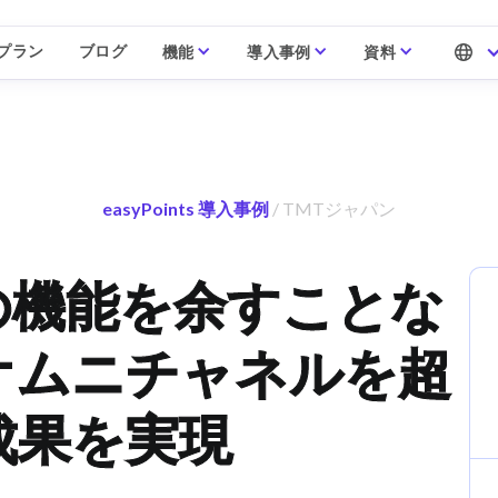
プラン
ブログ
機能
導入事例
資料
easyPoints 導入事例
/ TMTジャパン
ntsの機能を余すことな
オムニチャネルを超
成果を実現