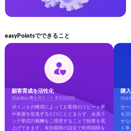
easyPointsでできること
顧客育成を活性化
購入
会員ランク
有効期限
関連機能:
,
関連機
ポイントの獲得によってお客様のリピート率
セー
や単価を促進するだけにとどまらず、会員ラ
を活
ンク形式の報酬をご用意することで効果を底
せな
上げできます。有効期限の設定で利用期限を
ト率