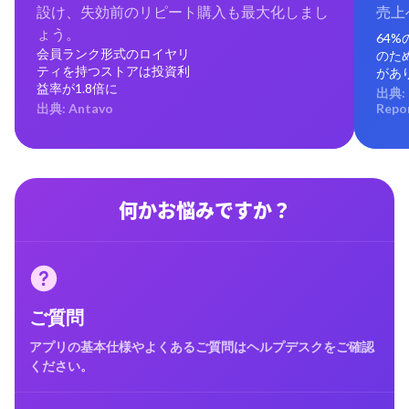
設け、失効前のリピート購入も最大化しまし
売上
ょう。
64
会員ランク形式のロイヤリ
のた
ティを持つストアは投資利
があ
益率が1.8倍に
出典: 
出典: Antavo
Repo
何かお悩みですか？
ご質問
アプリの基本仕様やよくあるご質問はヘルプデスクをご確認
ください。