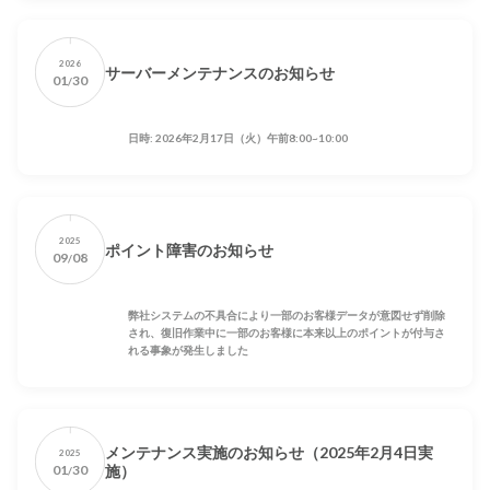
2026
サーバーメンテナンスのお知らせ
01
30
/
日時: 2026年2月17日（火）午前8:00~10:00
2025
ポイント障害のお知らせ
09
08
/
弊社システムの不具合により一部のお客様データが意図せず削除
され、復旧作業中に一部のお客様に本来以上のポイントが付与さ
れる事象が発生しました
メンテナンス実施のお知らせ（2025年2月4日実
2025
01
30
施）
/