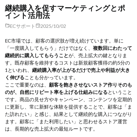
継続購入を促すマーケティングとポ
イント活用法
ECサポート
2025/10/02
EC市場では、顧客の選択肢が増え続けています。単に
「一度購入してもらう」だけではなく、
複数回にわたって
継続的に購入してもらうこと
が、売上拡大の鍵となりま
す。既存顧客を維持するコストは新規顧客獲得の約5分の
1といわれ、
継続購入率が上がるだけで売上や利益が大き
く伸びる
ことも分かっています。
ここで重要なのは、
顧客を飽きさせないストア作りそのも
のが、自然にリピート率を上げる仕組みになる
ということ
です。商品の見せ方やキャンペーン、コンテンツを定期的
に更新し、常に新鮮な体験を提供することで、顧客は「ま
た訪れたい」と感じ、結果として継続的な購入につながり
ます。顧客に「また利用したい」と思わせるストア運営
は、長期的な売上拡大の最短ルートです。