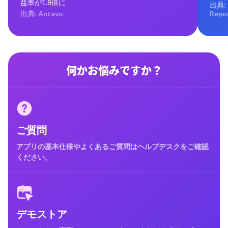
益率が1.8倍に
出典: 
出典: Antavo
Repo
何かお悩みですか？
ご質問
アプリの基本仕様やよくあるご質問はヘルプデスクをご確認
ください。
デモストア