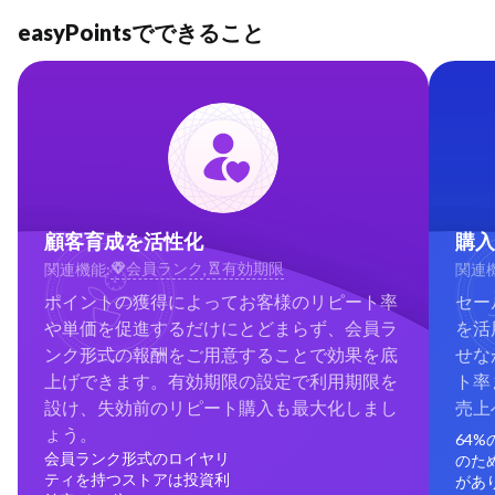
easyPointsでできること
顧客育成を活性化
購入
会員ランク
有効期限
関連機能:
,
関連機
ポイントの獲得によってお客様のリピート率
セー
や単価を促進するだけにとどまらず、会員ラ
を活
ンク形式の報酬をご用意することで効果を底
せな
上げできます。有効期限の設定で利用期限を
ト率
設け、失効前のリピート購入も最大化しまし
売上
ょう。
64
会員ランク形式のロイヤリ
のた
ティを持つストアは投資利
があ