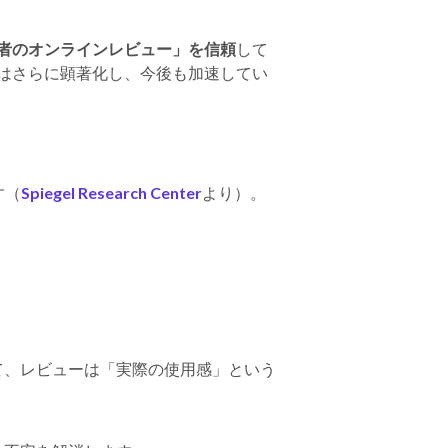
他者のオンラインレビュー」を信頼
して
はさらに顕著化し、今後も加速してい
す（
Spiegel Research Center
より）。
て、レビューは「実際の使用感」という