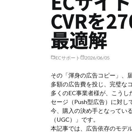
ECサイ
CVRを
最適解
ECサポート
2026/06/05
その「渾身の広告コピー」、
多額の広告費を投じ、完璧な
多くのEC事業者様が、こう
セージ（Push型広告）に対
今、購入の決め手となってい
（UGC）」です。
本記事では、広告依存のモデル