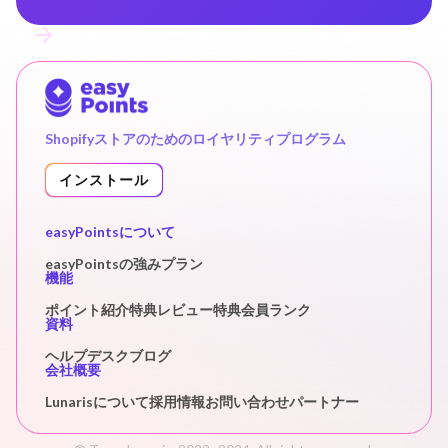
Shopifyストアのためのロイヤリティプログラム
インストール
easyPointsについて
easyPointsの強み
プラン
機能
ポイント
紹介特典
レビュー特典
会員ランク
資料
ヘルプデスク
ブログ
会社概要
Lunarisについて
採用情報
お問い合わせ
パートナー