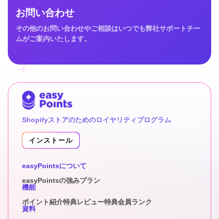
お問い合わせ
その他のお問い合わせやご相談はいつでも弊社サポートチー
ムがご案内いたします。
Shopifyストアのためのロイヤリティプログラム
インストール
easyPointsについて
easyPointsの強み
プラン
機能
ポイント
紹介特典
レビュー特典
会員ランク
資料