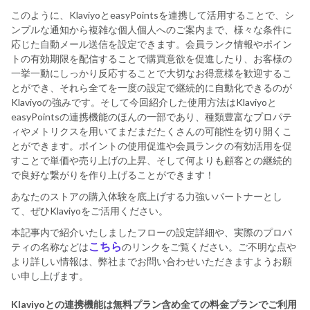
このように、KlaviyoとeasyPointsを連携して活用することで、シ
ンプルな通知から複雑な個人個人へのご案内まで、様々な条件に
応じた自動メール送信を設定できます。会員ランク情報やポイン
トの有効期限を配信することで購買意欲を促進したり、お客様の
一挙一動にしっかり反応することで大切なお得意様を歓迎するこ
とができ、それら全てを一度の設定で継続的に自動化できるのが
Klaviyoの強みです。そして今回紹介した使用方法はKlaviyoと
easyPointsの連携機能のほんの一部であり、種類豊富なプロパテ
ィやメトリクスを用いてまだまだたくさんの可能性を切り開くこ
とができます。ポイントの使用促進や会員ランクの有効活用を促
すことで単価や売り上げの上昇、そして何よりも顧客との継続的
で良好な繋がりを作り上げることができます！
あなたのストアの購入体験を底上げする力強いパートナーとし
て、ぜひKlaviyoをご活用ください。
本記事内で紹介いたしましたフローの設定詳細や、実際のプロパ
こちら
ティの名称などは
のリンクをご覧ください。ご不明な点や
より詳しい情報は、弊社までお問い合わせいただきますようお願
い申し上げます。
Klaviyoとの連携機能は無料プラン含め全ての料金プランでご利用