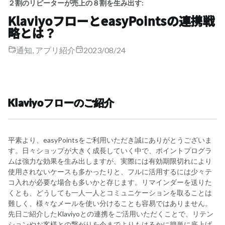
２割のリピーターが売上の８割を生み出す:
KlaviyoフローとeasyPointsの連携戦
略とは？
通知, アプリ紹介
2023/08/24
Klaviyoフローのご紹介
平素より、easyPointsをご利用いただき誠にありがとうございま
す。日々ショップが大きく成長していく中で、ポイントプログラ
ムは強力な効果を生み出しますが、実際には有効期限切れにより
使用されないケースも多かったりと、フルに活用するには少々テ
コ入れが必要な場合も多いかと存じます。リマインダーを送りた
くとも、どうしても一人一人とコミュニケーションを取ることは
難しく、様々なメールを使い分けることも容易ではありません。
先日ご紹介したKlaviyoとの連携をご活用いただくことで、リテン
ションやお客様との繋がりを今までよりもはるかに簡単に底上げ