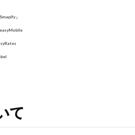
apify」
yMobile
Rates
bel
ついて